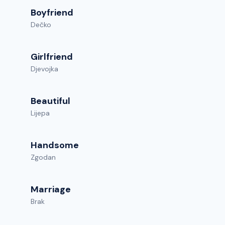
Boyfriend
Dečko
Girlfriend
Djevojka
Beautiful
Lijepa
Handsome
Zgodan
Marriage
Brak