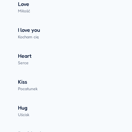
Love
Miłość
I love you
Kocham cię
Heart
Serce
Kiss
Pocałunek
Hug
Uścisk