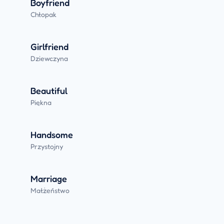
Boyfriend
Chłopak
Girlfriend
Dziewczyna
Beautiful
Piękna
Handsome
Przystojny
Marriage
Małżeństwo