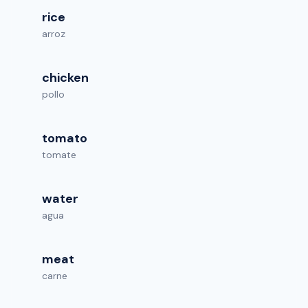
rice
arroz
chicken
pollo
tomato
tomate
water
agua
meat
carne