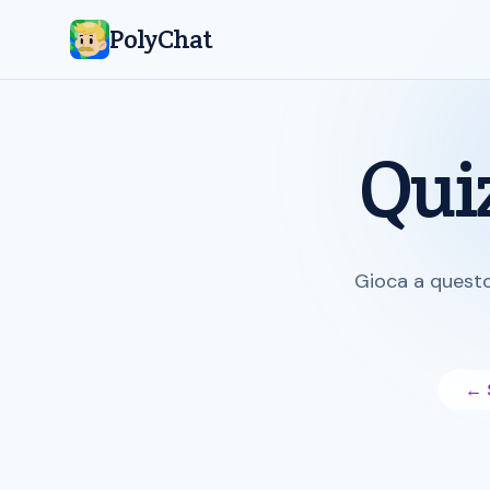
PolyChat
Qui
Gioca a quest
← S