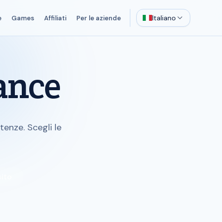
Italiano
e
Games
Affiliati
Per le aziende
ance
enze. Scegli le
sito