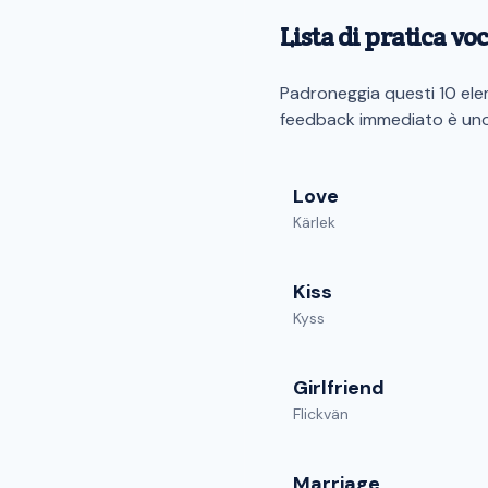
Lista di pratica vo
Padroneggia questi 10 elem
feedback immediato è uno 
Love
Kärlek
Kiss
Kyss
Girlfriend
Flickvän
Marriage