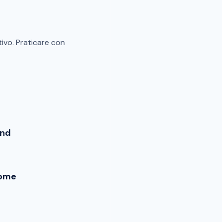
tivo. Praticare con
end
ome