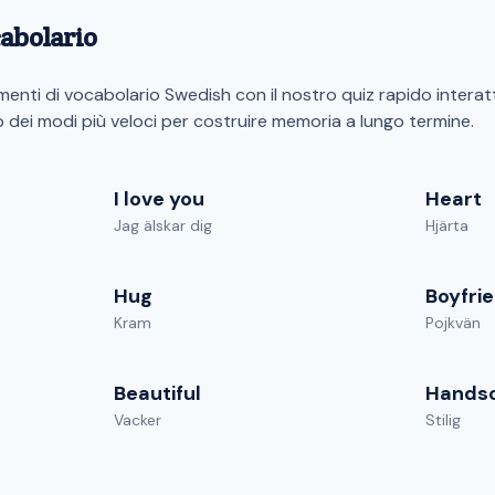
cabolario
enti di vocabolario Swedish con il nostro quiz rapido interat
dei modi più veloci per costruire memoria a lungo termine.
I love you
Heart
Jag älskar dig
Hjärta
Hug
Boyfri
Kram
Pojkvän
Beautiful
Hands
Vacker
Stilig