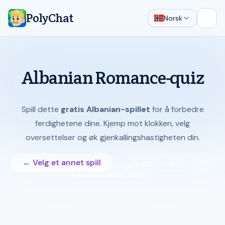
PolyChat
Norsk
Åpne
Albanian Romance-quiz
Spill dette
gratis Albanian-spillet
for å forbedre
ferdighetene dine. Kjemp mot klokken, velg
oversettelser og øk gjenkallingshastigheten din.
← Velg et annet spill
Bygg inn dette spillet
på nettstedet ditt