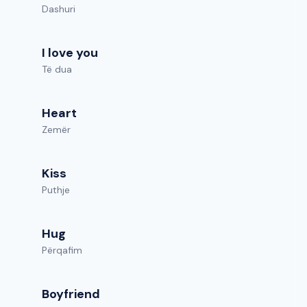
Dashuri
I love you
Të dua
Heart
Zemër
Kiss
Puthje
Hug
Përqafim
Boyfriend