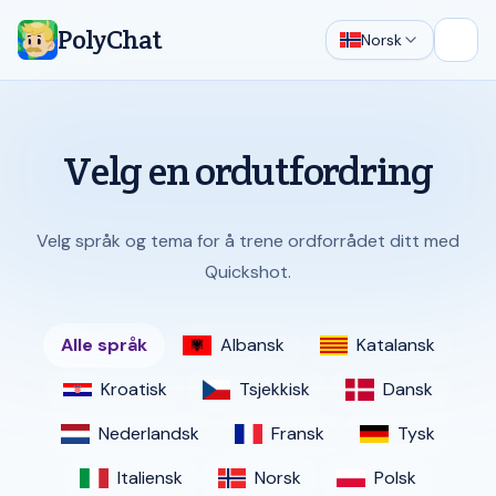
PolyChat
Norsk
Åpne
Velg en ordutfordring
Velg språk og tema for å trene ordforrådet ditt med
Quickshot.
Alle språk
Albansk
Katalansk
Kroatisk
Tsjekkisk
Dansk
Nederlandsk
Fransk
Tysk
Italiensk
Norsk
Polsk