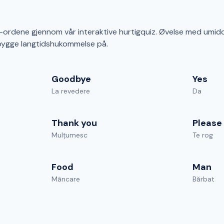
ordene gjennom vår interaktive hurtigquiz. Øvelse med umidd
bygge langtidshukommelse på.
Goodbye
Yes
La revedere
Da
Thank you
Please
Mulțumesc
Te rog
Food
Man
Mâncare
Bărbat