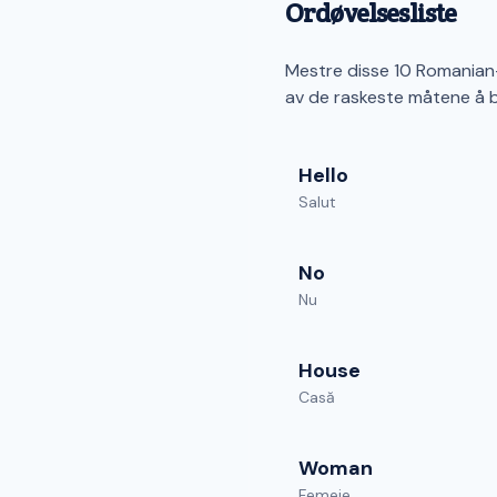
Ordøvelsesliste
Mestre disse 10 Romanian-
av de raskeste måtene å 
Hello
Salut
No
Nu
House
Casă
Woman
Femeie