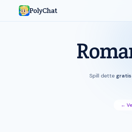
PolyChat
Roman
Spill dette
gratis
← Vel