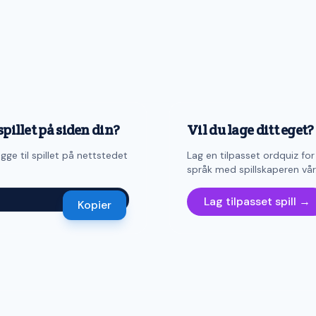
spillet på siden din?
Vil du lage ditt eget?
gge til spillet på nettstedet
Lag en tilpasset ordquiz for
språk med spillskaperen vår
Lag tilpasset spill →
Kopier