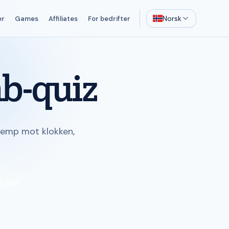
Norsk
er
Games
Affiliates
For bedrifter
b-quiz
Kjemp mot klokken,
t ditt