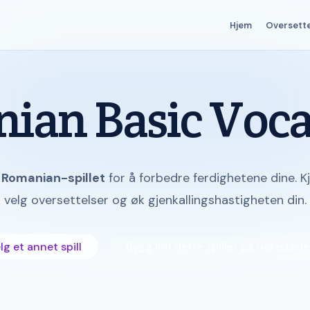
Hjem
Oversett
ian Basic Voca
 Romanian-spillet
for å forbedre ferdighetene dine. 
velg oversettelser og øk gjenkallingshastigheten din.
g et annet spill
Bygg inn dette spillet på nettstede