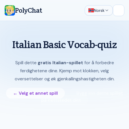
PolyChat
Norsk
Åpne
Italian Basic Vocab-quiz
Spill dette
gratis Italian-spillet
for å forbedre
ferdighetene dine. Kjemp mot klokken, velg
oversettelser og øk gjenkallingshastigheten din.
← Velg et annet spill
Bygg inn dette spillet
på nettstedet ditt