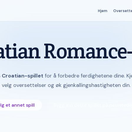
Hjem
Oversett
atian Romance-
s Croatian-spillet
for å forbedre ferdighetene dine. K
velg oversettelser og øk gjenkallingshastigheten din.
g et annet spill
Bygg inn dette spillet på nettstede