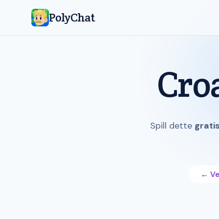
PolyChat
Cro
Spill dette
grati
← Vel