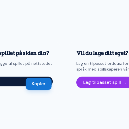
spillet på siden din?
Vil du lage ditt eget?
gge til spillet på nettstedet
Lag en tilpasset ordquiz for
språk med spillskaperen vår
Lag tilpasset spill →
Kopier