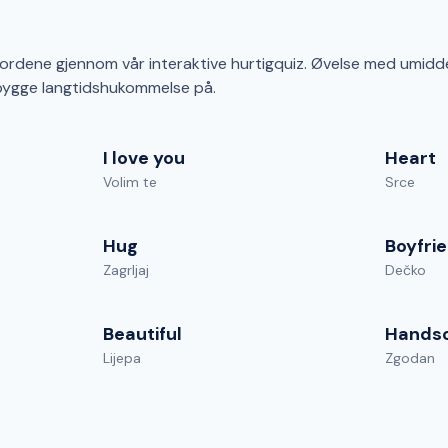
ordene gjennom vår interaktive hurtigquiz. Øvelse med umidde
bygge langtidshukommelse på.
I love you
Heart
Volim te
Srce
Hug
Boyfri
Zagrljaj
Dečko
Beautiful
Hands
Lijepa
Zgodan