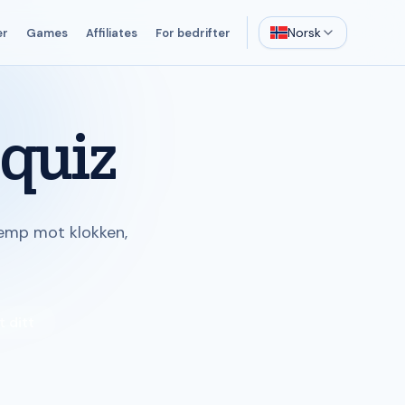
Norsk
er
Games
Affiliates
For bedrifter
quiz
jemp mot klokken,
t ditt