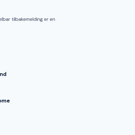
lbar tilbakemelding er en
end
ome