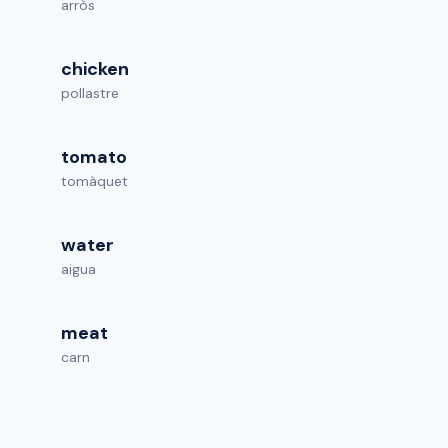
arròs
chicken
pollastre
tomato
tomàquet
water
aigua
meat
carn