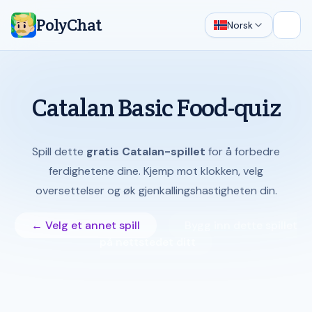
PolyChat
Norsk
Åpne
Catalan Basic Food-quiz
Spill dette
gratis Catalan-spillet
for å forbedre
ferdighetene dine. Kjemp mot klokken, velg
oversettelser og øk gjenkallingshastigheten din.
← Velg et annet spill
Bygg inn dette spillet
på nettstedet ditt