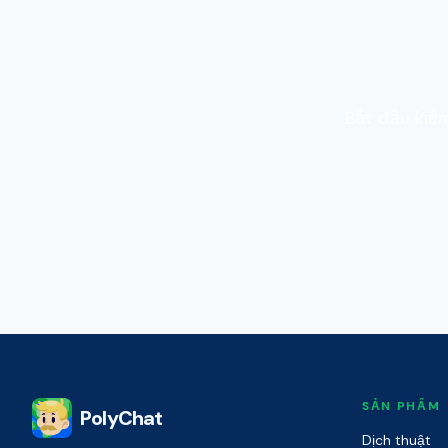
Bắt đầu kiế
SẢN PHẨM
PolyChat
Dịch thuật