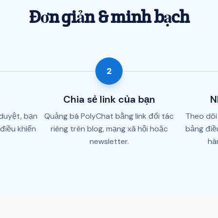
Đơn giản & minh bạch
2
Chia sẻ link của bạn
N
 duyệt, bạn
Quảng bá PolyChat bằng link đối tác
Theo dõi 
điều khiển
riêng trên blog, mạng xã hội hoặc
bảng điề
newsletter.
hà