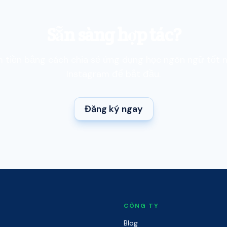
Sẵn sàng hợp tác?
m tiền bằng cách chia sẻ ứng dụng học ngôn ngữ tốt n
Instagram để bắt đầu.
Đăng ký ngay
CÔNG TY
Blog