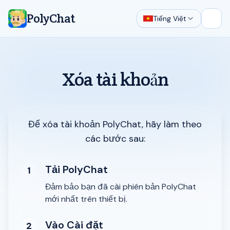
PolyChat
Tiếng Việt
Mở m
Xóa tài khoản
Để xóa tài khoản PolyChat, hãy làm theo
các bước sau:
Tải PolyChat
1
Đảm bảo bạn đã cài phiên bản PolyChat
mới nhất trên thiết bị.
Vào Cài đặt
2