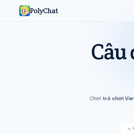
PolyChat
Câu 
Chơi
trò chơi Vi
← 