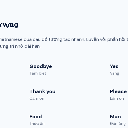
ừ vựng
ietnamese qua câu đố tương tác nhanh. Luyện với phản hồi t
ng trí nhớ dài hạn.
Goodbye
Yes
Tạm biệt
Vâng
Thank you
Please
Cảm ơn
Làm ơn
Food
Man
Thức ăn
Đàn ông