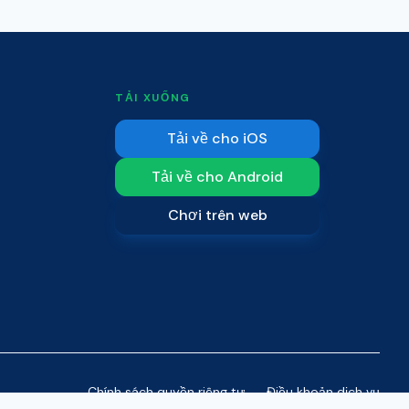
TẢI XUỐNG
Tải về cho iOS
Tải về cho Android
Chơi trên web
Chính sách quyền riêng tư
Điều khoản dịch vụ