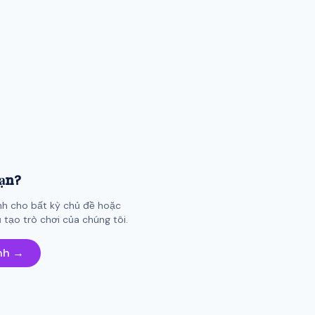
bạn?
nh cho bất kỳ chủ đề hoặc
tạo trò chơi của chúng tôi.
ỉnh →