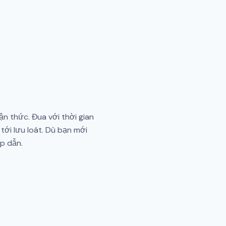
n thức. Đua với thời gian
ới lưu loát. Dù bạn mới
ấp dẫn.