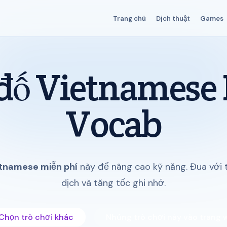
Trang chủ
Dịch thuật
Games
đố Vietnamese 
Vocab
etnamese miễn phí
này để nâng cao kỹ năng. Đua với 
dịch và tăng tốc ghi nhớ.
Chọn trò chơi khác
Nhúng trò chơi này vào trang 