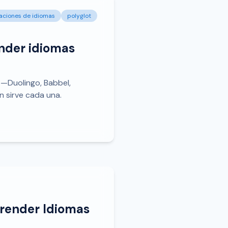
aciones de idiomas
polyglot
ender idiomas
—Duolingo, Babbel,
n sirve cada una.
prender Idiomas