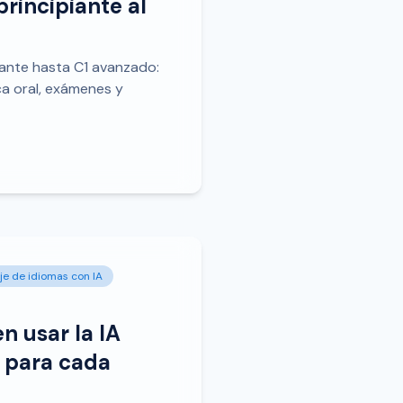
principiante al
iante hasta C1 avanzado:
ca oral, exámenes y
je de idiomas con IA
n usar la IA
a para cada