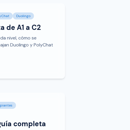
yChat
Duolingo
a de A1 a C2
ada nivel, cómo se
cajan Duolingo y PolyChat
ipiantes
 guía completa