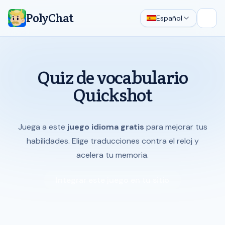
PolyChat
Español
Abrir
Quiz de vocabulario
Quickshot
Juega a este
juego idioma gratis
para mejorar tus
habilidades. Elige traducciones contra el reloj y
acelera tu memoria.
Integrar este juego en tu sitio