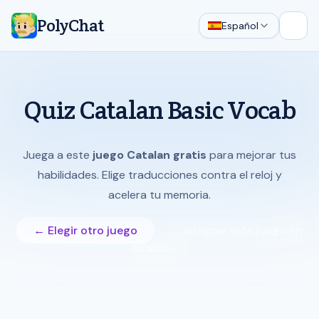
PolyChat
Español
Abrir
Quiz Catalan Basic Vocab
Juega a este
juego Catalan gratis
para mejorar tus
habilidades. Elige traducciones contra el reloj y
acelera tu memoria.
← Elegir otro juego
Integrar este juego en
tu sitio