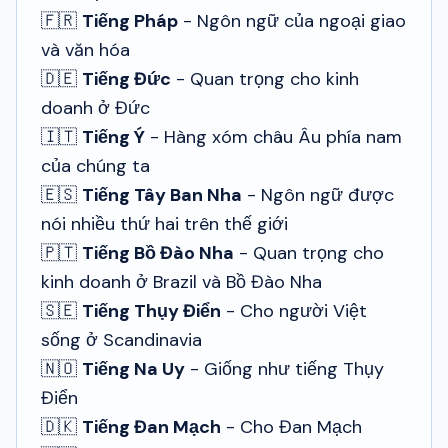
🇫🇷
Tiếng Pháp
- Ngôn ngữ của ngoại giao
và văn hóa
🇩🇪
Tiếng Đức
- Quan trọng cho kinh
doanh ở Đức
🇮🇹
Tiếng Ý
- Hàng xóm châu Âu phía nam
của chúng ta
🇪🇸
Tiếng Tây Ban Nha
- Ngôn ngữ được
nói nhiều thứ hai trên thế giới
🇵🇹
Tiếng Bồ Đào Nha
- Quan trọng cho
kinh doanh ở Brazil và Bồ Đào Nha
🇸🇪
Tiếng Thụy Điển
- Cho người Việt
sống ở Scandinavia
🇳🇴
Tiếng Na Uy
- Giống như tiếng Thụy
Điển
🇩🇰
Tiếng Đan Mạch
- Cho Đan Mạch