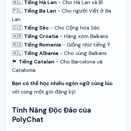
🇳🇱
Tiếng Hà Lan
- Cho Hà Lan và Bỉ
🇵🇱
Tiếng Ba Lan
- Cho người Việt ở Ba
Lan
🇨🇿
Tiếng Séc
- Cho Cộng hòa Séc
🇭🇷
Tiếng Croatia
- Hàng xóm Balkans
🇷🇴
Tiếng Romania
- Giống như tiếng Ý
🇦🇱
Tiếng Albania
- Cho vùng Balkans
🏴
Tiếng Catalan
- Cho Barcelona và
Catalonia
Bạn có thể học nhiều ngôn ngữ cùng lúc
với cùng một gói đăng ký!
Tính Năng Độc Đáo của
PolyChat