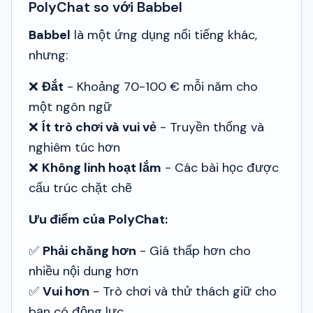
PolyChat so với Babbel
Babbel
là một ứng dụng nổi tiếng khác,
nhưng:
❌
Đắt
- Khoảng 70-100 € mỗi năm cho
một ngôn ngữ
❌
Ít trò chơi và vui vẻ
- Truyền thống và
nghiêm túc hơn
❌
Không linh hoạt lắm
- Các bài học được
cấu trúc chặt chẽ
Ưu điểm của PolyChat:
✅
Phải chăng hơn
- Giá thấp hơn cho
nhiều nội dung hơn
✅
Vui hơn
- Trò chơi và thử thách giữ cho
bạn có động lực