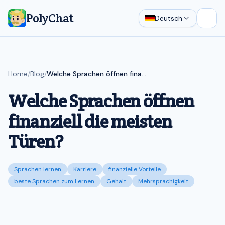
PolyChat
Deutsch
Open
Home
/
Blog
/
Welche Sprachen öffnen finanziell die meisten Türen?
Welche Sprachen öffnen
finanziell die meisten
Türen?
Sprachen lernen
Karriere
finanzielle Vorteile
beste Sprachen zum Lernen
Gehalt
Mehrsprachigkeit