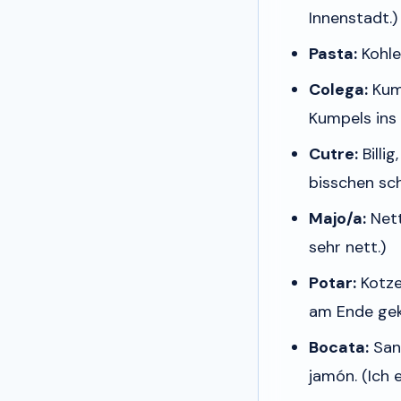
Innenstadt.)
Pasta:
Kohle
Colega:
Kum
Kumpels ins 
Cutre:
Billi
bisschen sch
Majo/a:
Nett
sehr nett.)
Potar:
Kotze
am Ende gek
Bocata:
San
jamón.
(Ich 