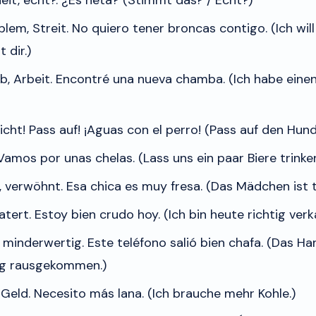
lem, Streit.
No quiero tener broncas contigo.
(Ich will
 dir.)
b, Arbeit.
Encontré una nueva chamba.
(Ich habe eine
cht! Pass auf!
¡Aguas con el perro!
(Pass auf den Hund
Vamos por unas chelas.
(Lass uns ein paar Biere trinke
 verwöhnt.
Esa chica es muy fresa.
(Das Mädchen ist t
atert.
Estoy bien crudo hoy.
(Ich bin heute richtig verk
g, minderwertig.
Este teléfono salió bien chafa.
(Das Han
ig rausgekommen.)
 Geld.
Necesito más lana.
(Ich brauche mehr Kohle.)