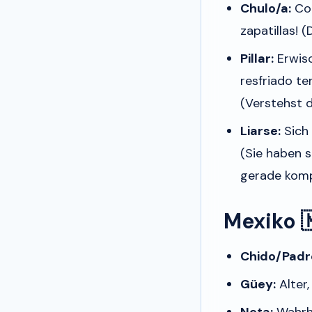
Chulo/a:
Coo
zapatillas!
(D
Pillar:
Erwisc
resfriado ter
(Verstehst d
Liarse:
Sich 
(Sie haben s
gerade kompl
Mexiko 
Chido/Padr
Güey:
Alter,
Neta:
Wahrhe