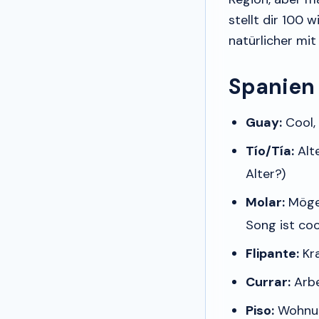
stellt dir 100
natürlicher mi
Spanien 
Guay:
Cool, 
Tío/Tía:
Alte
Alter?)
Molar:
Mögen
Song ist coo
Flipante:
Kr
Currar:
Arbe
Piso:
Wohnu