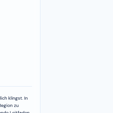
ch klingst. In
Region zu
ende Leitfaden