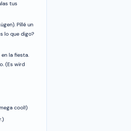
las tus
Lügen).
Pillé un
as lo que digo?
 en la fiesta.
o.
(Es wird
mega cool!)
.)