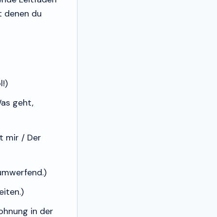
it denen du
l!)
as geht,
t mir / Der
umwerfend.)
iten.)
ohnung in der