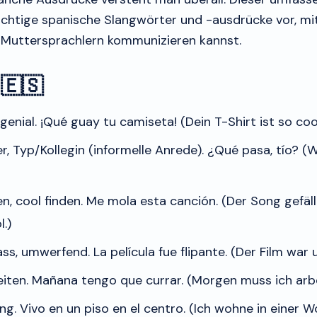
 wichtige spanische Slangwörter und -ausdrücke vor, m
t Muttersprachlern kommunizieren kannst.
🇪🇸
genial.
¡Qué guay tu camiseta!
(Dein T-Shirt ist so coo
r, Typ/Kollegin (informelle Anrede).
¿Qué pasa, tío?
(W
, cool finden.
Me mola esta canción.
(Der Song gefäll
l.)
ass, umwerfend.
La película fue flipante.
(Der Film war 
iten.
Mañana tengo que currar.
(Morgen muss ich arbe
ng.
Vivo en un piso en el centro.
(Ich wohne in einer W