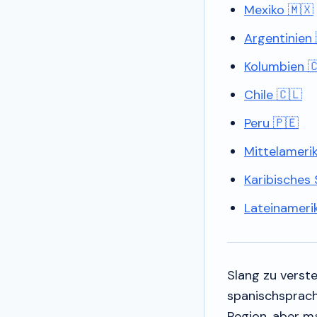
Mexiko 🇲🇽
Argentinien 
Kolumbien 
Chile 🇨🇱
Peru 🇵🇪
Mittelameri
Karibisches
Lateinameri
Slang zu verste
spanischsprach
Region, aber m