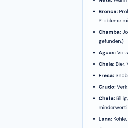
Bronca:
Prob
Probleme mit
Chamba:
Jo
gefunden.)
Aguas:
Vorsi
Chela:
Bier.
Fresa:
Snob,
Crudo:
Verk
Chafa:
Billi
minderwert
Lana:
Kohle,