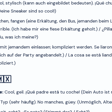
l, stylisch (kann auch eingebildet bedeuten).
¡Qué chu
eine Sneaker sind so cool!)
hen, fangen (eine Erkältung, den Bus, jemanden beim 
rible.
(Ich habe mir eine fiese Erkältung geholt.) /
¿Pill
u, was ich meine?)
mit jemandem einlassen; kompliziert werden.
Se liaron
ich auf der Party angebandelt.) /
La cosa se está liand
iziert.)
🇽
e:
Cool, geil.
¡Qué padre está tu coche!
(Dein Auto ist 
 Typ (sehr häufig).
No manches, güey.
(Unmöglich, Alter
it, echt?.
¿Es neta?
(Stimmt das? / Echt?)