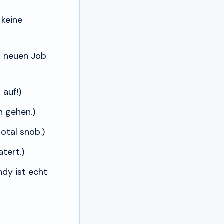
 keine
n neuen Job
 auf!)
n gehen.)
otal snob.)
atert.)
dy ist echt