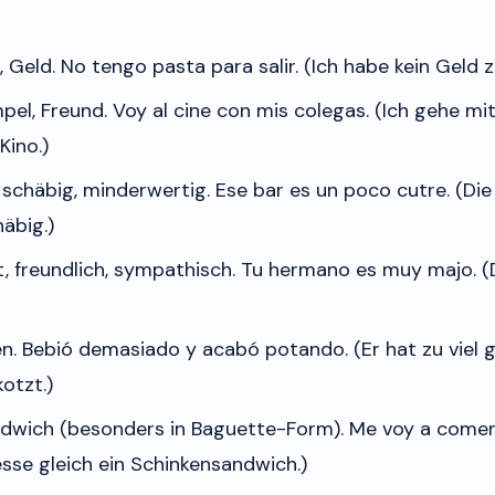
, Geld.
No tengo pasta para salir.
(Ich habe kein Geld 
pel, Freund.
Voy al cine con mis colegas.
(Ich gehe mi
Kino.)
g, schäbig, minderwertig.
Ese bar es un poco cutre.
(Die 
äbig.)
, freundlich, sympathisch.
Tu hermano es muy majo.
(D
n.
Bebió demasiado y acabó potando.
(Er hat zu viel
otzt.)
dwich (besonders in Baguette-Form).
Me voy a comer
esse gleich ein Schinkensandwich.)