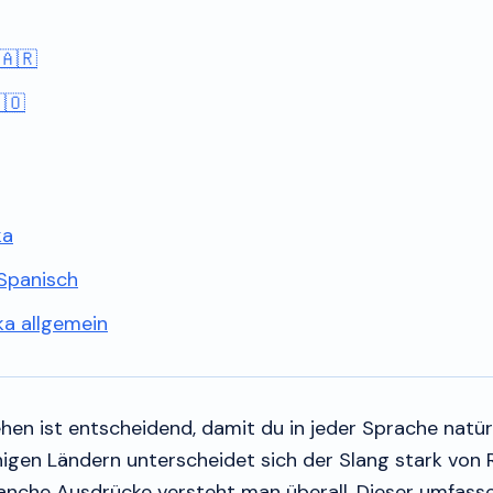
🇦🇷
🇴
ka
 Spanisch
ka allgemein
hen ist entscheidend, damit du in jeder Sprache natürli
igen Ländern unterscheidet sich der Slang stark von 
anche Ausdrücke versteht man überall. Dieser umfass